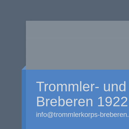
Trommler- und 
Breberen 1922 
info@trommlerkorps-breberen