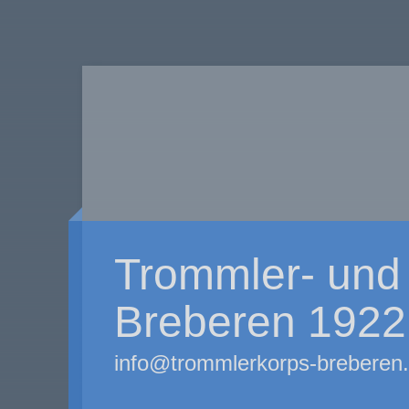
Trommler- und 
Breberen 1922 
info@trommlerkorps-breberen