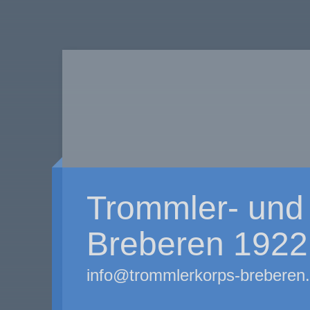
Trommler- und 
Breberen 1922 
info@trommlerkorps-breberen