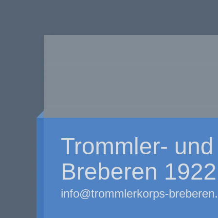
Trommler- und 
Breberen 1922 
info@trommlerkorps-breberen