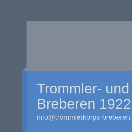
Trommler- und 
Breberen 1922 
info@trommlerkorps-breberen